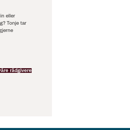
n eller
g? Tonje tar
gjerne
våre rådgivere