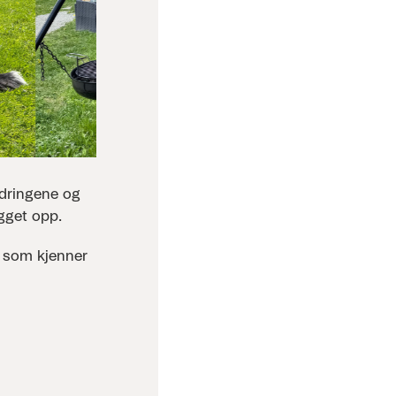
rdringene og
gget opp.
r som kjenner