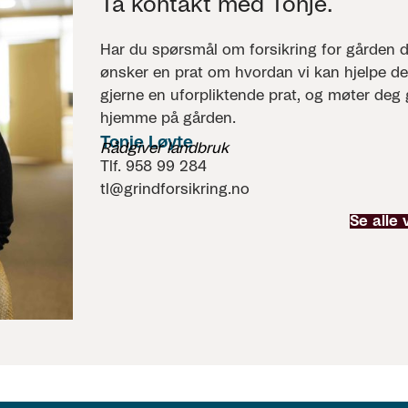
Ta kontakt med Tonje.
Har du spørsmål om forsikring for gården di
ønsker en prat om hvordan vi kan hjelpe de
gjerne en uforpliktende prat, og møter deg 
hjemme på gården.
Tonje Løyte
Rådgiver landbruk
Tlf. 958 99 284
tl@grindforsikring.no
Se alle 