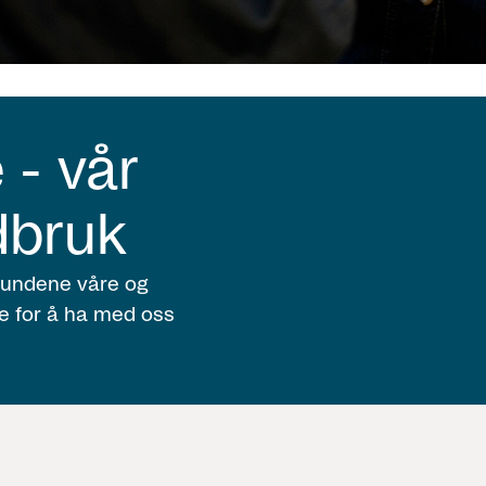
 - vår
dbruk
 kundene våre og
de for å ha med oss