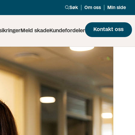
Søk
Om oss
Min side
Kontakt oss
sikringer
Meld skade
Kundefordeler