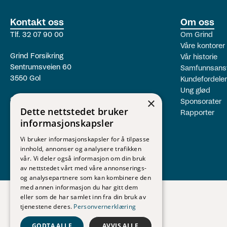
Kontakt oss
Om oss
Tlf. 32 07 90 00
Om Grind
Våre kontorer
Grind Forsikring
Vår historie
Sentrumsveien 60
Samfunnsans
3550 Gol
Kundefordeler
Ung glød
×
Org.nr. 957 091 148
Sponsorater
Dette nettstedet bruker
Rapporter
informasjonskapsler
Våre åpningstider:
Mandag - fredag
Vi bruker informasjonskapsler for å tilpasse
08.00 - 16.00
innhold, annonser og analysere trafikken
vår. Vi deler også informasjon om din bruk
av nettstedet vårt med våre annonserings-
og analysepartnere som kan kombinere den
med annen informasjon du har gitt dem
eller som de har samlet inn fra din bruk av
tjenestene deres.
Personvernerklæring
GODTA ALLE
AVVIS ALLE