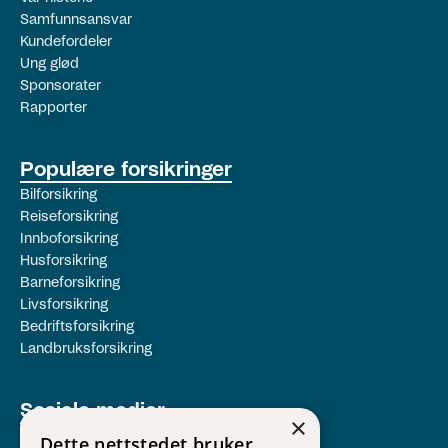
Samfunnsansvar
Kundefordeler
Ung glød
Sponsorater
Rapporter
Populære forsikringer
Bilforsikring
Reiseforsikring
Innboforsikring
Husforsikring
Barneforsikring
Livsforsikring
Bedriftsforsikring
Landbruksforsikring
Sosiale medier
×
Facebook
Dette nettstedet bruker